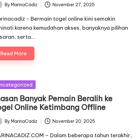
By
MarinaCadiz
November 27, 2025
ted
rinacadiz - Bermain togel online kini semakin
minati karena kemudahan akses, banyaknya pilihan
saran, serta…
Read More
sted
ncategorized
lasan Banyak Pemain Beralih ke
ogel Online Ketimbang Offline
By
MarinaCadiz
November 20, 2025
ted
RINACADIZ.COM – Dalam beberapa tahun terakhir,