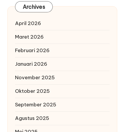
Archives
April 2026
Maret 2026
Februari 2026
Januari 2026
November 2025
Oktober 2025
September 2025
Agustus 2025
Mei 2025