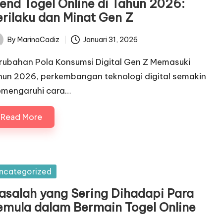
rend Togel Online di Tahun 2026:
erilaku dan Minat Gen Z
By
MarinaCadiz
Januari 31, 2026
ted
rubahan Pola Konsumsi Digital Gen Z Memasuki
hun 2026, perkembangan teknologi digital semakin
mengaruhi cara…
Read More
sted
ncategorized
asalah yang Sering Dihadapi Para
emula dalam Bermain Togel Online