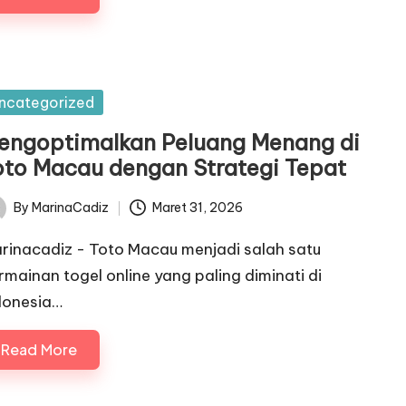
sted
ncategorized
engoptimalkan Peluang Menang di
oto Macau dengan Strategi Tepat
By
MarinaCadiz
Maret 31, 2026
ted
rinacadiz - Toto Macau menjadi salah satu
rmainan togel online yang paling diminati di
donesia…
Read More