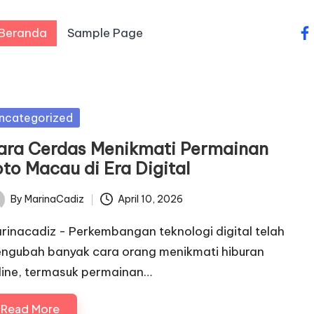
Beranda
Sample Page
fa
sted
ncategorized
ara Cerdas Menikmati Permainan
oto Macau di Era Digital
By
MarinaCadiz
April 10, 2026
ted
rinacadiz - Perkembangan teknologi digital telah
ngubah banyak cara orang menikmati hiburan
line, termasuk permainan…
Read More