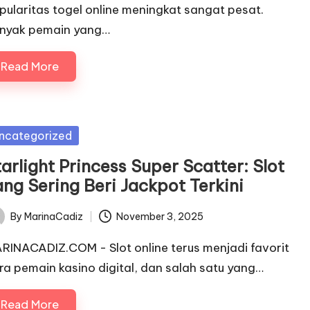
pularitas togel online meningkat sangat pesat.
nyak pemain yang…
Read More
sted
ncategorized
arlight Princess Super Scatter: Slot
ang Sering Beri Jackpot Terkini
By
MarinaCadiz
November 3, 2025
ted
RINACADIZ.COM - Slot online terus menjadi favorit
ra pemain kasino digital, dan salah satu yang…
Read More