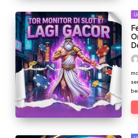
Po
U
in
F
On
D
Pos
by
ma
se
be
Po