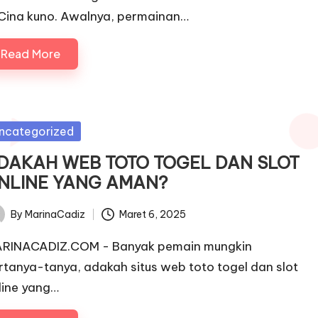
 Cina kuno. Awalnya, permainan…
Read More
sted
ncategorized
DAKAH WEB TOTO TOGEL DAN SLOT
NLINE YANG AMAN?
By
MarinaCadiz
Maret 6, 2025
ted
RINACADIZ.COM - Banyak pemain mungkin
rtanya-tanya, adakah situs web toto togel dan slot
line yang…