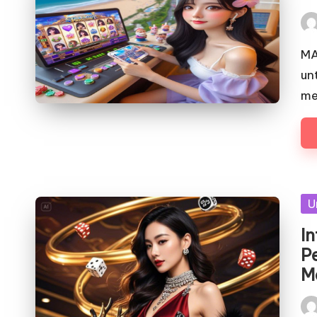
Pos
by
MA
un
me
Po
U
in
I
P
M
Pos