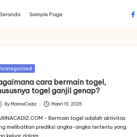
Beranda
Sample Page
fa
sted
ncategorized
agaimana cara bermain togel,
hususnya togel ganjil genap?
By
MarinaCadiz
Maret 15, 2025
ted
RINACADIZ.COM - Bermain togel adalah aktivitas
ng melibatkan prediksi angka-angka tertentu yang
an keluar dalam…