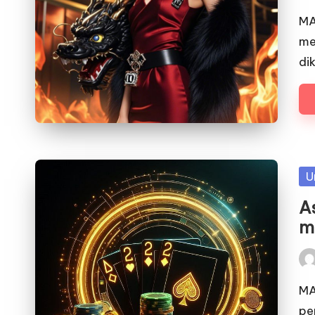
by
MA
me
di
Po
U
in
As
m
Pos
by
MA
pe