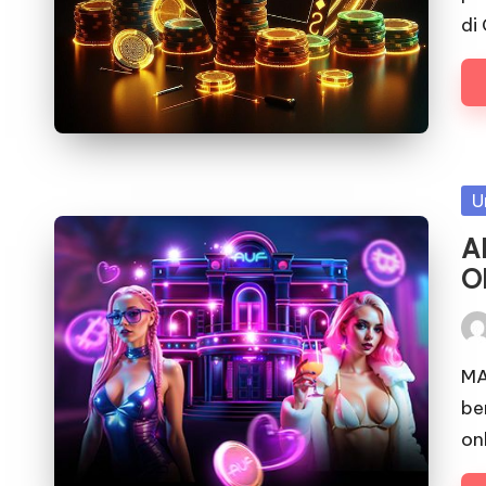
di
Po
U
in
A
O
Pos
by
MA
be
on