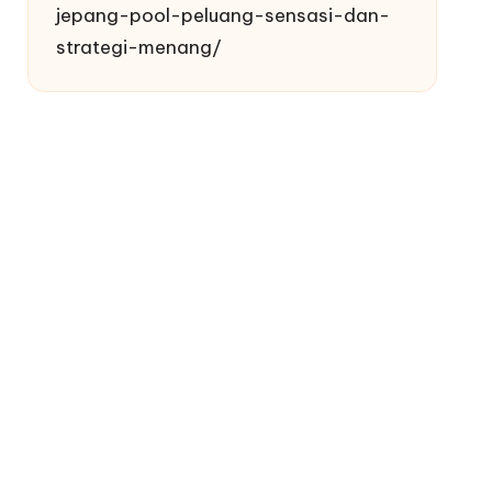
jepang-pool-peluang-sensasi-dan-
strategi-menang/