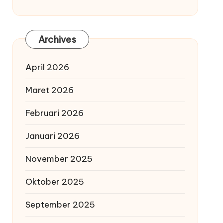
Archives
April 2026
Maret 2026
Februari 2026
Januari 2026
November 2025
Oktober 2025
September 2025