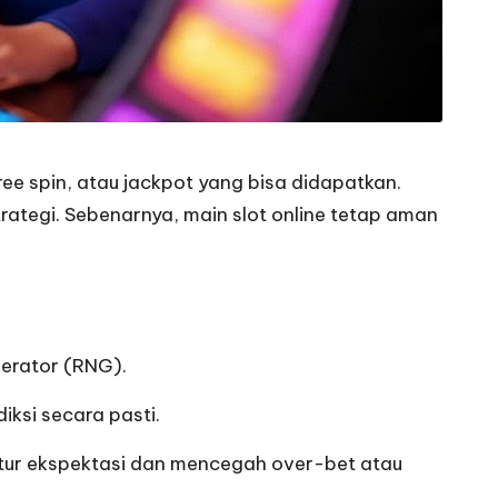
ee spin, atau jackpot yang bisa didapatkan.
rategi. Sebenarnya, main slot online tetap aman
erator (RNG).
ksi secara pasti.
tur ekspektasi dan mencegah over-bet atau