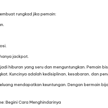
 membuat rungkad jika pemain:
n.
osi.
hanya jackpot.
enjadi hiburan yang seru dan menguntungkan. Pemain 
gkat. Kuncinya adalah kedisiplinan, kesabaran, dan pe
 peluang mendapatkan keuntungan. Dengan bermain bija
ne: Begini Cara Menghindarinya