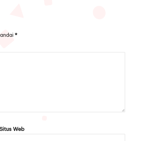
tandai
*
Situs Web