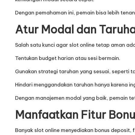
Dengan pemahaman ini, pemain bisa lebih tenan
Atur Modal dan Taruh
Salah satu kunci agar slot online tetap aman ad
Tentukan budget harian atau sesi bermain.
Gunakan strategi taruhan yang sesuai, seperti t
Hindari menggandakan taruhan hanya karena in
Dengan manajemen modal yang baik, pemain teta
Manfaatkan Fitur Bonu
Banyak slot online menyediakan bonus deposit, 