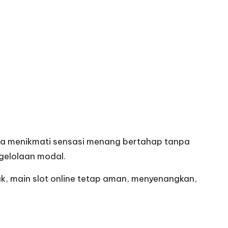
bisa menikmati sensasi menang bertahap tanpa
ngelolaan modal.
k, main slot online tetap aman, menyenangkan,