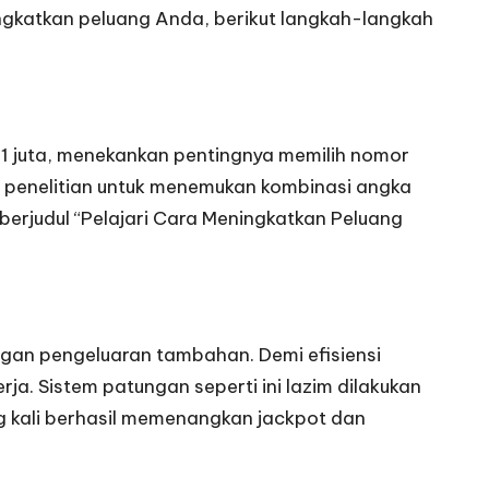
ngkatkan peluang Anda, berikut langkah-langkah
 $1 juta, menekankan pentingnya memilih nomor
 penelitian untuk menemukan kombinasi angka
erjudul “Pelajari Cara Meningkatkan Peluang
ngan pengeluaran tambahan. Demi efisiensi
a. Sistem patungan seperti ini lazim dilakukan
g kali berhasil memenangkan jackpot dan