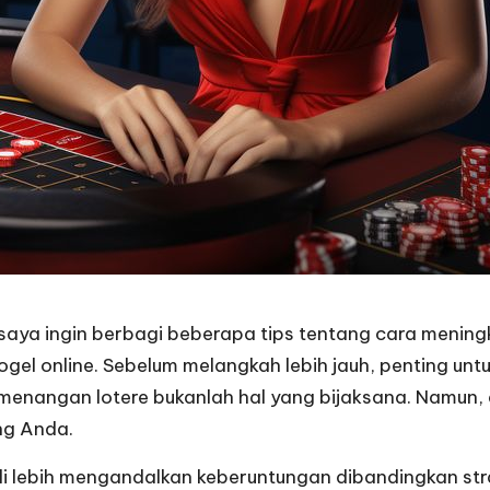
, saya ingin berbagi beberapa tips tentang cara men
 togel online. Sebelum melangkah lebih jauh, penting
nangan lotere bukanlah hal yang bijaksana. Namun, a
ng Anda.
ali lebih mengandalkan keberuntungan dibandingkan str