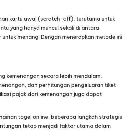
an kartu awal (scratch-off), terutama untuk
ntu yang hanya muncul sekali di antara
ar untuk menang. Dengan menerapkan metode ini
ang kemenangan secara lebih mendalam.
emenangan, dan perhitungan pengeluaran tiket
plikasi pajak dari kemenangan juga dapat
ainan togel online, beberapa langkah strategis
ntungan tetap menjadi faktor utama dalam