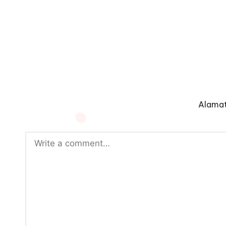
Alamat