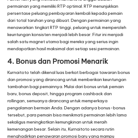
permainan yang memiliki RTP optimal. RTP menunjukkan
persentase peluang pembayaran kembali kepada pemain
dari total taruhan yang dibuat. Dengan permainan yang
menawarkan tingkat RTP tinggi, peluang untuk memperoleh
keuntungan konsisten menjadi lebih besar. Fitur ini menjadi
salah satu magnet utama bagi mereka yang serius ingin
mendapatkan hasil maksimal dari setiap sesi permainan.
4. Bonus dan Promosi Menarik
Kurnaitoto telah dikenal luas berkat berbagai tawaran bonus
dan promosi yang dirancang untuk memberikan keuntungan
tambahan bagi pemainnya. Mulai dari bonus untuk pemain
baru, bonus deposit, hingga program cashback dan
rollingan, semuanya dirancang untuk memperkaya
pengalaman bermain Anda. Dengan adanya bonus-bonus
tersebut, para pemain bisa menikmati permainan lebih lama
sekaligus meningkatkan kemungkinan untuk meraih
kemenangan besar. Selain itu, Kurnaitoto secara rutin
menghadirkan penawaran promosi baru yang mampu