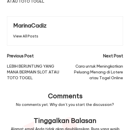
ATAU TOTO TOGEL
MarinaCadiz
View All Posts
Post
Previous Post
Next Post
navigation
LEBIH BERUNTUNG YANG
Cara untuk Meningkatkan
MANA BERMAIN SLOT ATAU
Peluang Menang di Lotere
TOTO TOGEL
atau Togel Online
Comments
No comments yet. Why don’t you start the discussion?
Tinggalkan Balasan
Alamat email Anda tidak akan dipublikasikan.
Ruas yang wajib