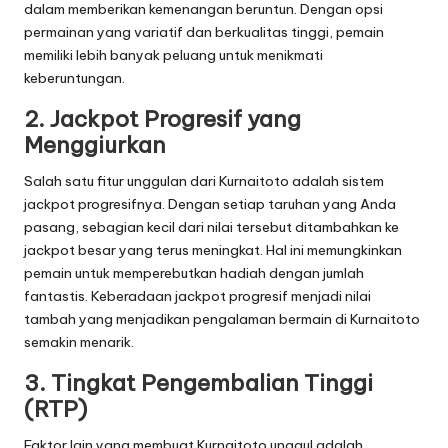
dalam memberikan kemenangan beruntun. Dengan opsi
permainan yang variatif dan berkualitas tinggi, pemain
memiliki lebih banyak peluang untuk menikmati
keberuntungan.
2. Jackpot Progresif yang
Menggiurkan
Salah satu fitur unggulan dari Kurnaitoto adalah sistem
jackpot progresifnya. Dengan setiap taruhan yang Anda
pasang, sebagian kecil dari nilai tersebut ditambahkan ke
jackpot besar yang terus meningkat. Hal ini memungkinkan
pemain untuk memperebutkan hadiah dengan jumlah
fantastis. Keberadaan jackpot progresif menjadi nilai
tambah yang menjadikan pengalaman bermain di Kurnaitoto
semakin menarik.
3. Tingkat Pengembalian Tinggi
(RTP)
Faktor lain yang membuat Kurnaitoto unggul adalah